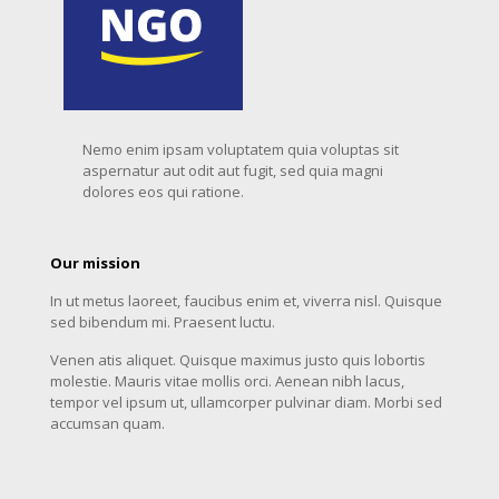
Nemo enim ipsam voluptatem quia voluptas sit
aspernatur aut odit aut fugit, sed quia magni
dolores eos qui ratione.
Our mission
In ut metus laoreet, faucibus enim et, viverra nisl. Quisque
sed bibendum mi. Praesent luctu.
Venen atis aliquet. Quisque maximus justo quis lobortis
molestie. Mauris vitae mollis orci. Aenean nibh lacus,
tempor vel ipsum ut, ullamcorper pulvinar diam. Morbi sed
accumsan quam.