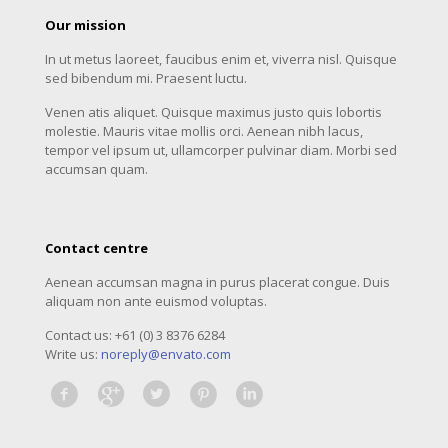
Our mission
In ut metus laoreet, faucibus enim et, viverra nisl. Quisque
sed bibendum mi. Praesent luctu.
Venen atis aliquet. Quisque maximus justo quis lobortis
molestie. Mauris vitae mollis orci. Aenean nibh lacus,
tempor vel ipsum ut, ullamcorper pulvinar diam. Morbi sed
accumsan quam.
Contact centre
Aenean accumsan magna in purus placerat congue. Duis
aliquam non ante euismod voluptas.
Contact us: +61 (0) 3 8376 6284
Write us:
noreply@envato.com