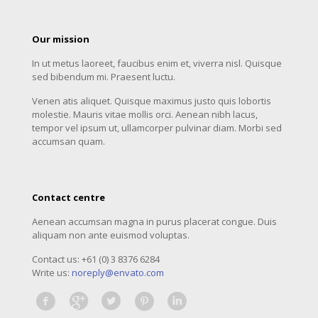
Our mission
In ut metus laoreet, faucibus enim et, viverra nisl. Quisque
sed bibendum mi. Praesent luctu.
Venen atis aliquet. Quisque maximus justo quis lobortis
molestie. Mauris vitae mollis orci. Aenean nibh lacus,
tempor vel ipsum ut, ullamcorper pulvinar diam. Morbi sed
accumsan quam.
Contact centre
Aenean accumsan magna in purus placerat congue. Duis
aliquam non ante euismod voluptas.
Contact us: +61 (0) 3 8376 6284
Write us:
noreply@envato.com