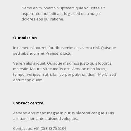
Nemo enim ipsam voluptatem quia voluptas sit
aspernatur aut odit aut fugit, sed quia magni
dolores eos qui ratione.
Our mission
In ut metus laoreet, faucibus enim et, viverra nisl. Quisque
sed bibendum mi. Praesent luctu.
Venen atis aliquet. Quisque maximus justo quis lobortis
molestie. Mauris vitae mollis orci. Aenean nibh lacus,
tempor vel ipsum ut, ullamcorper pulvinar diam. Morbi sed
accumsan quam.
Contact centre
Aenean accumsan magna in purus placerat congue. Duis
aliquam non ante euismod voluptas.
Contact us: +61 (0) 3 8376 6284