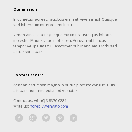
Our mission
In ut metus laoreet, faucibus enim et, viverra nisl. Quisque
sed bibendum mi. Praesent luctu.
Venen atis aliquet. Quisque maximus justo quis lobortis
molestie. Mauris vitae mollis orci. Aenean nibh lacus,
tempor vel ipsum ut, ullamcorper pulvinar diam. Morbi sed
accumsan quam.
Contact centre
Aenean accumsan magna in purus placerat congue. Duis
aliquam non ante euismod voluptas.
Contact us: +61 (0) 3 8376 6284
Write us:
noreply@envato.com