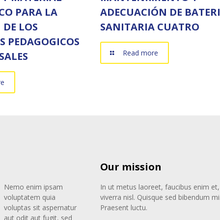
CO PARA LA
ADECUACIÓN DE BATER
N DE LOS
SANITARIA CUATRO
S PEDAGOGICOS
Read more
SALES
re
Our mission
Nemo enim ipsam
In ut metus laoreet, faucibus enim et,
voluptatem quia
viverra nisl. Quisque sed bibendum mi
voluptas sit aspernatur
Praesent luctu.
aut odit aut fugit, sed