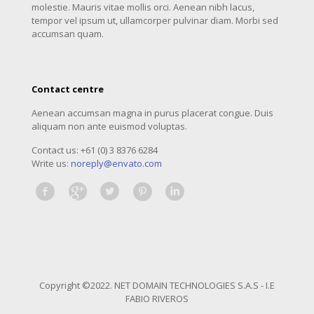
molestie. Mauris vitae mollis orci. Aenean nibh lacus,
tempor vel ipsum ut, ullamcorper pulvinar diam. Morbi sed
accumsan quam.
Contact centre
Aenean accumsan magna in purus placerat congue. Duis
aliquam non ante euismod voluptas.
Contact us: +61 (0) 3 8376 6284
Write us:
noreply@envato.com
Copyright ©2022. NET DOMAIN TECHNOLOGIES S.A.S - I.E
FABIO RIVEROS