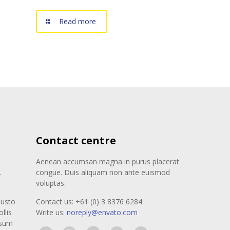
Read more
Contact centre
Aenean accumsan magna in purus placerat
.
congue. Duis aliquam non ante euismod
voluptas.
justo
Contact us: +61 (0) 3 8376 6284
llis
Write us:
noreply@envato.com
psum