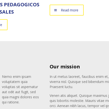
S PEDAGOGICOS
Read more
SALES
re
Our mission
Nemo enim ipsam
In ut metus laoreet, faucibus enim et,
voluptatem quia
viverra nisl. Quisque sed bibendum mi
voluptas sit aspernatur
Praesent luctu.
aut odit aut fugit, sed
Venen atis aliquet. Quisque maximus 
quia magni dolores eos
quis lobortis molestie. Mauris vitae mo
qui ratione.
orci. Aenean nibh lacus, tempor vel i